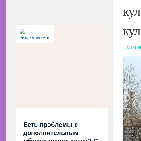
кул
кул
Решаем вместе
-
ADMI
Есть проблемы с
дополнительным
образованием детей? С