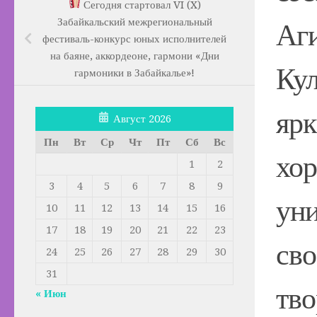
Сегодня стартовал VI (X)
Забайкальский межрегиональный
Аги
фестиваль-конкурс юных исполнителей
на баяне, аккордеоне, гармони «Дни
Кул
гармоники в Забайкалье»!
ярк
Август 2026
Пн
Вт
Ср
Чт
Пт
Сб
Вс
хор
1
2
3
4
5
6
7
8
9
уни
10
11
12
13
14
15
16
17
18
19
20
21
22
23
сво
24
25
26
27
28
29
30
31
тво
« Июн