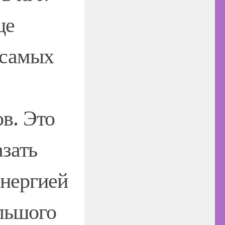
це
 самых
в. Это
зать
энергией
ольшого