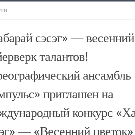
СТИ
абарай сэсэг» — весенний
ерверк талантов!
реографический ансамбль
мпульс» приглашен на
ждународный конкурс «Ха
эг» — «Весенний цветок» 